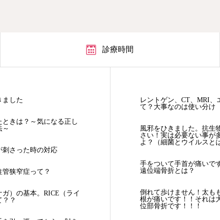
診療時間
きました
レントゲン、CT、MRI、
て？大事なのは使い分け
たときは？～気になる正し
法～
風邪をひきました。抗生
さい！実は必要ない事が
よ？（細菌とウイルスと
が刺さった時の対応
手をついて手首が痛いで
遠位端骨折とは？
柱管狭窄症って？
倒れて歩けません！太も
ガ）の基本。RICE（ライ
根が痛いです！！それは
て？？
位部骨折です！！！