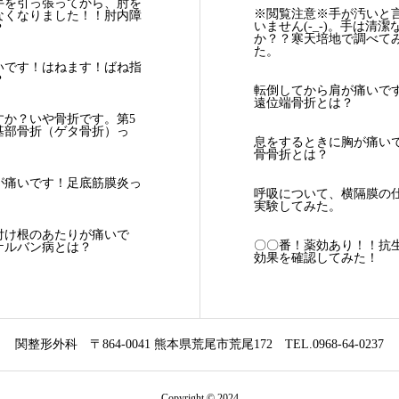
手を引っ張ってから、肘を
※閲覧注意※手が汚いと
なくなりました！！肘内障
いません(-_-)。手は清潔
？
か？？寒天培地で調べて
た。
いです！はねます！ばね指
？
転倒してから肩が痛いで
遠位端骨折とは？
すか？いや骨折です。第5
基部骨折（ゲタ骨折）っ
息をするときに胸が痛い
骨骨折とは？
が痛いです！足底筋膜炎っ
呼吸について、横隔膜の
実験してみた。
付け根のあたりが痛いで
〇〇番！薬効あり！！抗
ケルバン病とは？
効果を確認してみた！
関整形外科
〒864-0041 熊本県荒尾市荒尾172
TEL.0968-64-0237
Copyright © 2024