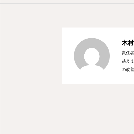
木村
責任者
越えま
の改