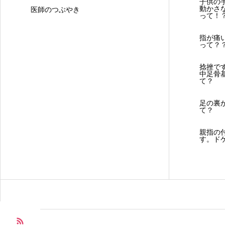
子供の
動かさ
医師のつぶやき
って！
指が痛
って？
捻挫で
中足骨
て？
足の裏
て？
親指の
す。ド