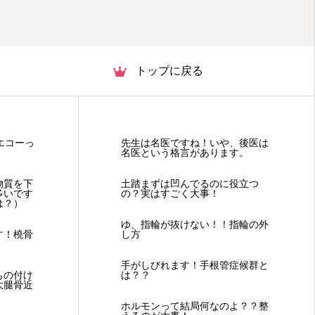
トップに戻る
エコーっ
先生は名医ですね！いや、後医は
名医という格言があります。
物質を下
土踏まずは凹んでるのに役立つ
多いです
の？実はすごく大事！
は？）
ゆ、指輪が抜けない！！指輪の外
す！橈骨
し方
手がしびれます！手根管症候群と
もの付け
は？？
大腿骨近
ホルモンって結局何なのよ？？整