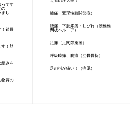
えるのが大事！
言ってす
なの
みまし
膝痛（変形性膝関節症）
腰痛、下肢疼痛・しびれ（腰椎椎
す！鎖骨
間板ヘルニア）
足痛（足関節捻挫）
です！肋
呼吸時痛、胸痛（肋骨骨折）
仕組みを
足の指が痛い！（痛風）
生物質の