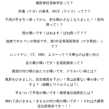
腰部脊柱管狭窄症って？
外傷（ケガ）の基本。RICE（ライス）って？？
子供の手を引っ張ってから、肘を動かさなくなりました！！肘内
障って！？
指が痛いです！はねます！ばね指って？？
捻挫ですか？いや骨折です。第5中足骨基部骨折（ゲタ骨折）っ
て？
レントゲン、CT、MRI、エコーって？大事なのは使い分け
足の裏が痛いです！足底筋膜炎って？
親指の付け根のあたりが痛いです。ドケルバン病とは？
風邪をひきました。抗生物質を下さい！実は必要ない事が多いで
すよ？（細菌とウイルスとは？）
手をついて手首が痛いです！橈骨遠位端骨折とは？
倒れて歩けません！太ももの付け根が痛いです！！それは大腿骨
近位部骨折です！！！