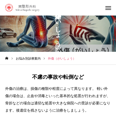
外傷（がいしょう）
0968-64-0237
診療時間
診療案内
アクセス
お悩み別診療案内
外傷（がいしょう）
おしらせ
当院の特徴
不慮の事故や転倒など
おしらせ
外傷の治療は、損傷の種類や程度によって異なります。 軽い外
傷の場合は、止血や消毒といった基本的な処置が行われますが、
スタッフ紹介
骨折などの場合は適切な処置や大きな病院への受診が必要になり
ます。後遺症を残さないように治療をしましょう。
診療時間