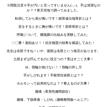
※閲覧注意※手が汚いと言ってすいません(-_-)。手は清潔なの
か？？寒天培地で調べてみました。
転倒してから肩が痛いです！鎖骨遠位端骨折とは？
息をするときに胸が痛いです！肋骨骨折とは？
呼吸について、横隔膜の仕組みを実験してみた。
〇〇番！薬効あり！！抗生物質の効果を確認してみた！
先生は名医ですね！いや、後医は名医という格言があります。
土踏まずは凹んでるのに役立つの？実はすごく大事！
ゆ、指輪が抜けない！！指輪の外し方
手がしびれます！手根管症候群とは？？
ホルモンって結局何なのよ？？整えるのが大事！
膝痛（変形性膝関節症）
腰痛、下肢疼痛・しびれ（腰椎椎間板ヘルニア）