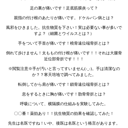
足の裏が痛いです！足底筋膜炎って？
親指の付け根のあたりが痛いです。ドケルバン病とは？
風邪をひきました。抗生物質を下さい！実は必要ない事が多いで
すよ？（細菌とウイルスとは？）
手をついて手首が痛いです！橈骨遠位端骨折とは？
倒れて歩けません！太ももの付け根が痛いです！！それは大腿骨
近位部骨折です！！！
※閲覧注意※手が汚いと言ってすいません(-_-)。手は清潔なの
か？？寒天培地で調べてみました。
転倒してから肩が痛いです！鎖骨遠位端骨折とは？
息をするときに胸が痛いです！肋骨骨折とは？
呼吸について、横隔膜の仕組みを実験してみた。
〇〇番！薬効あり！！抗生物質の効果を確認してみた！
先生は名医ですね！いや、後医は名医という格言があります。