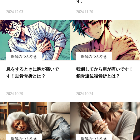
す。
アクセス
2024.12.03
2024.11.20
お悩み別相談案内
医師のつぶやき
医師のつぶやき
医師のつぶやき
息をするときに胸が痛いで
転倒してから肩が痛いです！
す！肋骨骨折とは？
鎖骨遠位端骨折とは？
2024.10.29
2024.10.24
医師のつぶやき
医師のつぶやき