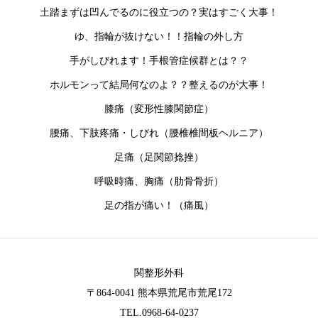
土踏まずは凹んでるのに役立つの？実はすごく大事！
ゆ、指輪が抜けない！！指輪の外し方
手がしびれます！手根管症候群とは？？
ホルモンって結局何なのよ？？整えるのが大事！
膝痛（変形性膝関節症）
腰痛、下肢疼痛・しびれ（腰椎椎間板ヘルニア）
足痛（足関節捻挫）
呼吸時痛、胸痛（肋骨骨折）
足の指が痛い！（痛風）
関整形外科
〒864-0041 熊本県荒尾市荒尾172
TEL.0968-64-0237