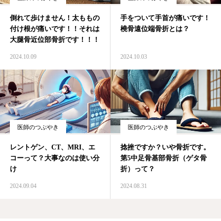
倒れて歩けません！太ももの
手をついて手首が痛いです！
付け根が痛いです！！それは
橈骨遠位端骨折とは？
大腿骨近位部骨折です！！！
2024.10.09
2024.10.03
医師のつぶやき
医師のつぶやき
レントゲン、CT、MRI、エ
捻挫ですか？いや骨折です。
コーって？大事なのは使い分
第5中足骨基部骨折（ゲタ骨
け
折）って？
2024.09.04
2024.08.31