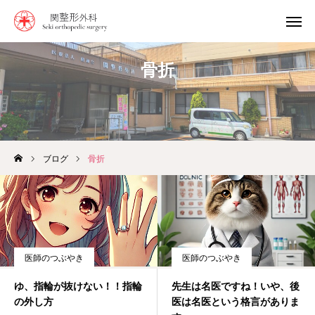
骨折
0968-64-0237
診療時間
診療案内
アクセス
ブログ
骨折
おしらせ
当院の特徴
おしらせ
医師のつぶやき
医師のつぶやき
スタッフ紹介
ゆ、指輪が抜けない！！指輪
先生は名医ですね！いや、後
の外し方
医は名医という格言がありま
診療時間