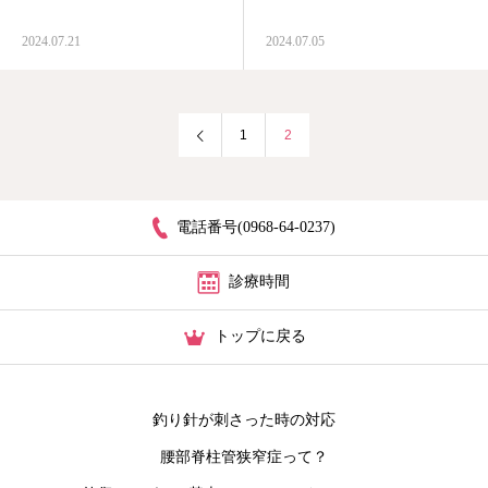
アクセス
2024.07.21
2024.07.05
お悩み別相談案内
1
2
医師のつぶやき
電話番号(0968-64-0237)
診療時間
トップに戻る
釣り針が刺さった時の対応
腰部脊柱管狭窄症って？