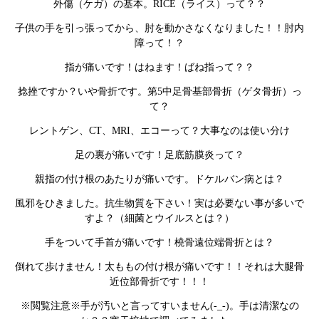
外傷（ケガ）の基本。RICE（ライス）って？？
子供の手を引っ張ってから、肘を動かさなくなりました！！肘内
障って！？
指が痛いです！はねます！ばね指って？？
捻挫ですか？いや骨折です。第5中足骨基部骨折（ゲタ骨折）っ
て？
レントゲン、CT、MRI、エコーって？大事なのは使い分け
足の裏が痛いです！足底筋膜炎って？
親指の付け根のあたりが痛いです。ドケルバン病とは？
風邪をひきました。抗生物質を下さい！実は必要ない事が多いで
すよ？（細菌とウイルスとは？）
手をついて手首が痛いです！橈骨遠位端骨折とは？
倒れて歩けません！太ももの付け根が痛いです！！それは大腿骨
近位部骨折です！！！
※閲覧注意※手が汚いと言ってすいません(-_-)。手は清潔なの