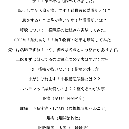
か？？寒天培地で調べてみました。
転倒してから肩が痛いです！鎖骨遠位端骨折とは？
息をするときに胸が痛いです！肋骨骨折とは？
呼吸について、横隔膜の仕組みを実験してみた。
〇〇番！薬効あり！！抗生物質の効果を確認してみた！
先生は名医ですね！いや、後医は名医という格言があります。
土踏まずは凹んでるのに役立つの？実はすごく大事！
ゆ、指輪が抜けない！！指輪の外し方
手がしびれます！手根管症候群とは？？
ホルモンって結局何なのよ？？整えるのが大事！
膝痛（変形性膝関節症）
腰痛、下肢疼痛・しびれ（腰椎椎間板ヘルニア）
足痛（足関節捻挫）
呼吸時痛、胸痛（肋骨骨折）