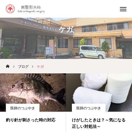
ケガ
0968-64-0237
診療時間
診療案内
アクセス
ブログ
ケガ
おしらせ
当院の特徴
おしらせ
医師のつぶやき
医師のつぶやき
スタッフ紹介
釣り針が刺さった時の対応
けがしたときは？～気になる
正しい対処法～
診療時間